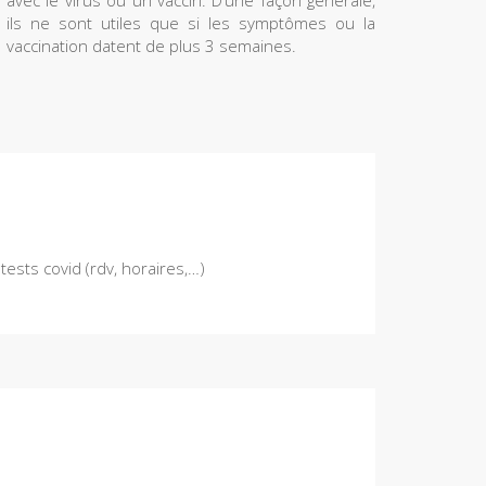
avec le virus ou un vaccin. D’une façon générale,
ils ne sont utiles que si les symptômes ou la
vaccination datent de plus 3 semaines.
ests covid (rdv, horaires,…)