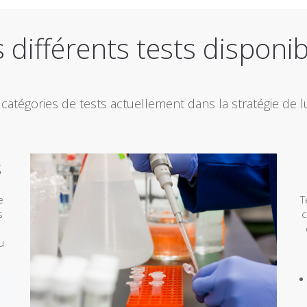
 différents tests disponi
 catégories de tests actuellement dans la stratégie de lu
s
e
T
s
c
u