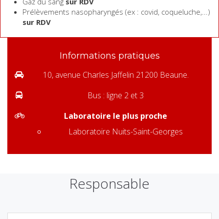
Gaz du sang
sur RDV
Prélèvements nasopharyngés (ex : covid, coqueluche,...)
sur RDV
Informations pratiques
10, avenue Charles Jaffelin 21200 Beaune.
Bus : ligne 2 et 3
Laboratoire le plus proche
Laboratoire Nuits-Saint-Georges
Responsable