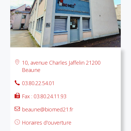
10, avenue Charles Jaffelin 21200
Beaune
03.80.22.54.01
Fax : 03.80.24.11.93
beaune@biomed21.fr
Horaires d'ouverture