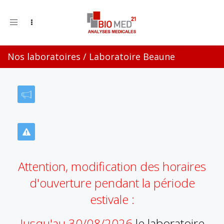
Toggle
navigation
Nos laboratoires
/
Laboratoire Beaune
Attention, modification des horaires
d'ouverture pendant la période
estivale :
Jusqu'au 30/08/2026
le laboratoire